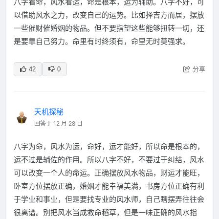
八字看命，风水看运，命是根本，运为辅助。八字不好，可
以借助风水之力，改变自己的运势。比如择吉方而居，摆放
一些催财催婚姻的物品。但不要指望这些能够扭转一切，还
是要靠自己努力。命里有时终须有，命里无时莫强求。
分享
42
0
天机探秘
回答于 12 月 28 日
八字为命，风水为运，命好，运才能好，所以命是根本的，
运不过是辅佐的作用。所以八字不好，不要过于纠结，风水
可以改变一个人的命运。正确摆放风水物品，财运才能旺，
卧室方位摆放正确，婚姻才能幸福美满，书房方位正确有利
于学业和事业，但是要找专业的风水师，自己瞎摆弄往往会
很离谱。别把风水当成救命稻草，但是一味正确的风水指