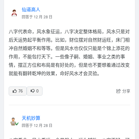
仙道高人
回答于 12 月 28 日
八字代表命，风水象征运，八字决定整体格局，风水只是对
后天运势起平衡作用。比如，财位摆对自然财运旺，床门相
冲自然婚姻不和等等。但是风水也仅仅只能是个锦上添花的
作用，不能包打天下。一些像子嗣、婚姻、事业之类的事
情，摆正方位和布局是有好处的，但是也不要想着通过改变
就能有翻转乾坤的效果，命好风水才会灵验。
分享
76
0
天机妙算
回答于 12 月 28 日