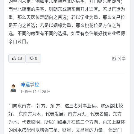
的坐向来定。例如坐东南朝西北的房宅，开门朝东南即可；
而坐北朝南的房宅，则朝东或朝东南开才适宜。若以官运为
重，那么天医位是朝向之首选；若以学业为重，那么文昌位
是开向之首选；若是以姻缘为重，那么桃花位是方位之首
选。不同的房型有不同的选择，如果有条件最好找专业师傅
亲自过目。
分享
18
0
命运掌控
回答于 12 月 28 日
门向东南方、南 方、东 方：这三者对事业运、财运都比较
好。 东南方为木，代表发展；南方为火，代表名望；东方
为木，代表聪明。所以门如果开在这三个方向，再加上整体
的风水搭配可以增强官星、财星、文昌星的力量。 但是门