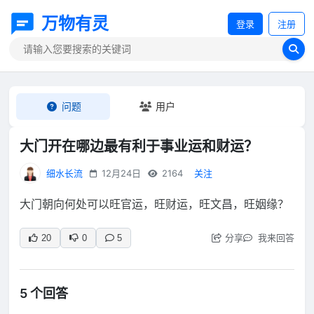
万物有灵
登录
注册
问题
用户
大门开在哪边最有利于事业运和财运？
细水长流
12月24日
2164
关注
大门朝向何处可以旺官运，旺财运，旺文昌，旺姻缘？
分享
我来回答
20
0
5
5 个回答