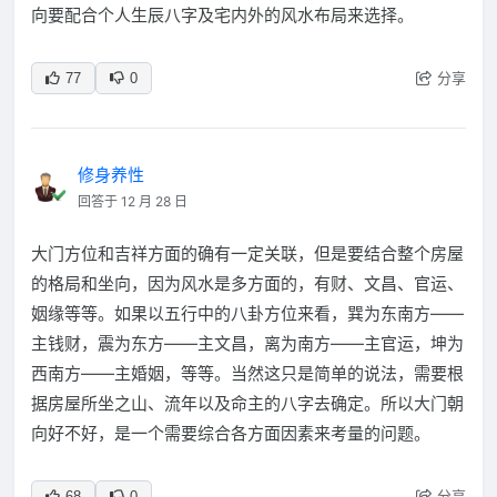
向要配合个人生辰八字及宅内外的风水布局来选择。
分享
77
0
修身养性
回答于 12 月 28 日
大门方位和吉祥方面的确有一定关联，但是要结合整个房屋
的格局和坐向，因为风水是多方面的，有财、文昌、官运、
姻缘等等。如果以五行中的八卦方位来看，巽为东南方——
主钱财，震为东方——主文昌，离为南方——主官运，坤为
西南方——主婚姻，等等。当然这只是简单的说法，需要根
据房屋所坐之山、流年以及命主的八字去确定。所以大门朝
向好不好，是一个需要综合各方面因素来考量的问题。
分享
68
0